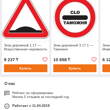
Знак дорожный 1.17 —
Знак дорожный 3.17.1 —
Знак
Искусственная неровность
Таможня
Инв
9 237
10 658
6 1
₸
₸
Купить
Купить
О нас
Рейтинг не сформирован
Менее 5 отзывов за последний год
Работает с 11.04.2019