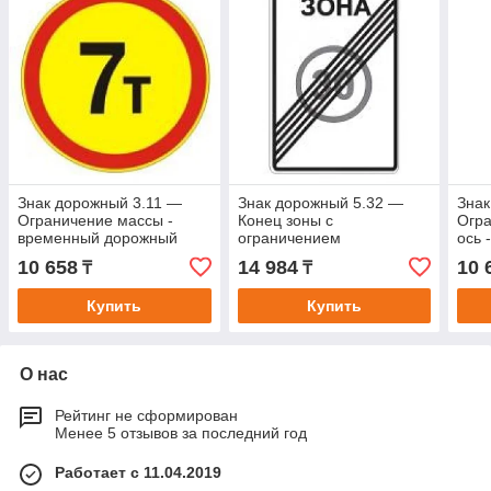
Знак дорожный 3.11 —
Знак дорожный 5.32 —
Знак
Ограничение массы -
Конец зоны с
Огра
временный дорожный
ограничением
ось 
знак на желтом фоне
максимальной скорости
доро
10 658
14 984
10 
₸
₸
фон
Купить
Купить
О нас
Рейтинг не сформирован
Менее 5 отзывов за последний год
Работает с 11.04.2019