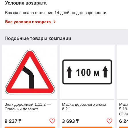
Условия возврата
Возврат товара в течение 14 дней по договоренности
Все условия возврата
Подобные товары компании
Знак дорожный 1.11.2 —
Маска дорожного знака
Маск
Опасный поворот
8.2.1
5.19
(Пе
9 237
3 693
6 2
₸
₸