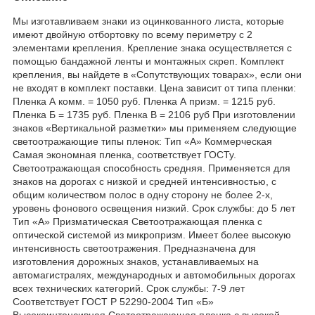
Мы изготавливаем знаки из оцинкованного листа, которые
имеют двойную отбортовку по всему периметру с 2
элементами крепления. Крепление знака осуществляется с
помощью бандажной ленты и монтажных скреп. Комплект
крепления, вы найдете в «Сопутствующих товарах», если они
не входят в комплект поставки. Цена зависит от типа пленки:
Пленка А комм. = 1050 руб. Пленка А призм. = 1215 руб.
Пленка Б = 1735 руб. Пленка В = 2106 руб При изготовлении
знаков «Вертикальной разметки» мы применяем следующие
светоотражающие типы пленок: Тип «А» Коммерческая
Самая экономная пленка, соответствует ГОСТу.
Светоотражающая способность средняя. Применяется для
знаков на дорогах с низкой и средней интенсивностью, с
общим количеством полос в одну сторону не более 2-х,
уровень фонового освещения низкий. Срок службы: до 5 лет
Тип «А» Призматическая Светоотражающая пленка с
оптической системой из микропризм. Имеет более высокую
интенсивность светоотражения. Предназначена для
изготовления дорожных знаков, устанавливаемых на
автомагистралях, международных и автомобильных дорогах
всех технических категорий. Срок службы: 7-9 лет
Соответствует ГОСТ Р 52290-2004 Тип «Б»
Высокоинтенсивная Светоотражающая пленка с высокой