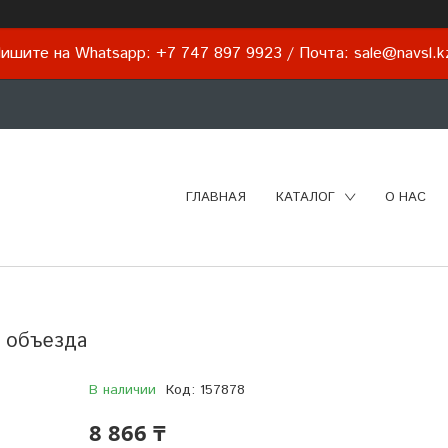
ишите на Whatsapp: +7 747 897 9923 / Почта: sale@navsl.
ГЛАВНАЯ
КАТАЛОГ
О НАС
е объезда
В наличии
Код:
157878
8 866 ₸