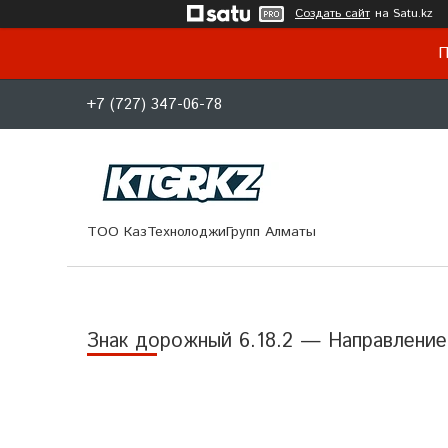
Создать сайт
на Satu.kz
П
+7 (727) 347-06-78
ТОО КазТехнолоджиГрупп Алматы
Знак дорожный 6.18.2 — Направлени