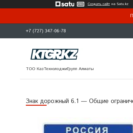
Создать сайт
на Satu.kz
П
+7 (727) 347-06-78
ТОО КазТехнолоджиГрупп Алматы
Знак дорожный 6.1 — Общие огранич