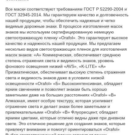
Все маски соответствуют требованиям ГОСТ Р 52290-2004 и
ГОСТ 32945-2014. Мы гарантируем качество и долговечность
нашей продукции, чтобы обеспечить надежные и четко
видимые дорожные знаки. В процессе изготовления масок
знаков мы используем сертифицированную немецкую
светоотражающую пленку «Orafol». Это гарантирует высокое
качество и надежность нашей продукции. Мы предлагаем
несколько видов светоотражающих пленок для изготовления
масок знаков: «А» Коммерческая, обеспечивает среднюю
степень отражения света и видимость знаков, уровень
фонового освещения низкий «AVS», «K-LITE» «А»
Призматическая, обеспечивает высокую степень отражения
света и видимость знаков даже в условиях низкой
освещенности «Orafol» «Б» Высокоинтенсивная, обладает
ярким свечением и позволяет знакам быть хорошо
заметными даже на больших расстояниях «Orafol» «В»
Алмазная, имеет особую текстуру, которая усиливает
отражение света и делает знаки более заметными и
привлекательными «Orafol» «В» Флуоресцент, обладает
яркими цветами, которые отлично видны даже при дневном
свете. Это отличное решение для создания знаков, которые
привлекут внимание и помогут ориентироваться «Orafol»
Выбор светоотражающей пленки зависит от ваших