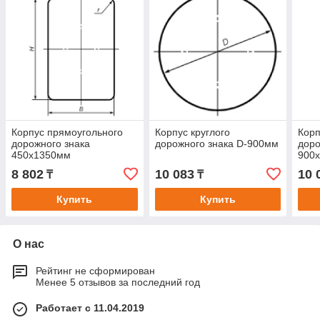
Корпус прямоугольного
Корпус круглого
Корп
дорожного знака
дорожного знака D-900мм
доро
450х1350мм
900
8 802
10 083
10 
₸
₸
Купить
Купить
О нас
Рейтинг не сформирован
Менее 5 отзывов за последний год
Работает с 11.04.2019