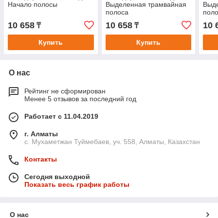
Начало полосы
Выделенная трамвайная
Выд
полоса
пол
10 658
10 658
10 
₸
₸
Купить
Купить
О нас
Рейтинг не сформирован
Менее 5 отзывов за последний год
Работает с 11.04.2019
г. Алматы
с. Мухаметжан Туймебаев, уч. 558, Алматы, Казахстан
Контакты
Сегодня выходной
Показать весь график работы
О нас