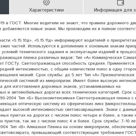
Характеристики
Информация для з
019 в ГОСТ. Многие водители не знают, что правила дорожного д
и добавляются новые знаки. Мы производим их в полном соответс
асти «5.15.10д», «5.15.11д» информируют водителей о приоритета
езжих частей. Используются в дополнение к основным знакам прио
от условий технического задания и эксплуатации изделий в процес
тражающая пленка различных видов: Тип «А» Коммерческая Сама
ует ГОСТу. Светоотражающая способность средняя. Применяется
средней интенсивностью, с общим количеством полос в одну сторо
свещения низкий. Срок службы: до 5 лет Тип «А» Призматическая
ической системой из микропризм. Имеет более высокую интенси
а для изготовления дорожных знаков, устанавливаемых на
ых и автомобильных дорогах всех технических категорий. Срок с
290-2004 Тип «Б» Высокоинтенсивная Светоотражающая пленка с 
меющая оптическую систему из сферических линз (микростеклош
ладает высокой интенсивностью световозвращения. Знаки с данн
нных пунктах на дорогах с числом полос четыре и более, а также 
х пунктов, так же с числом полос 4 и более. Срок службы: 7–10 ле
2004 Тип «В» Алмазная Пленка на основе микропризм, обеспечив
 световозврата, превышающий соответствующие требования ГОСТ