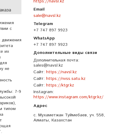
https://navsl.kz
аказа
sale@navsl.kz
вижения
твии с
+7 747 897 9923
х движения
+7 747 897 9923
ритета
се их
я
Дополнительная почта
 для
sales@navsl.kz
ну не
Сайт
https://navsl.kz
Сайт
https://nvss.satu.kz
вность
Сайт
https://ktgr.kz
лужбы: 7-9
Instagram
https://www.instagram.com/ktgr.kz/
высокой
ариков),
ым типом
на
с. Мухаметжан Туймебаев, уч. 558,
т
Алматы, Казахстан
ающая
.