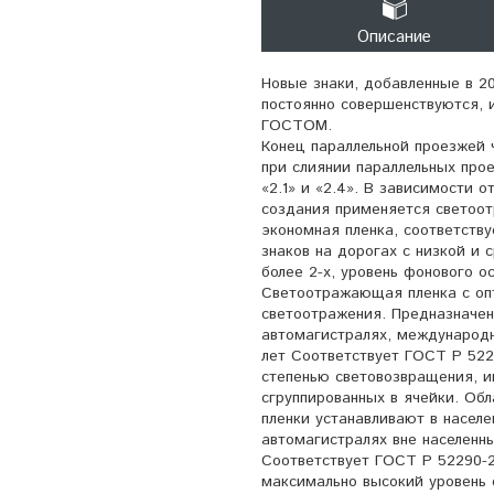
Описание
Новые знаки, добавленные в 2
постоянно совершенствуются, 
ГОСТОМ.
Конец параллельной проезжей ч
при слиянии параллельных про
«2.1» и «2.4». В зависимости 
создания применяется светоо
экономная пленка, соответств
знаков на дорогах с низкой и 
более 2-х, уровень фонового о
Светоотражающая пленка с опт
светоотражения. Предназначен
автомагистралях, международн
лет Соответствует ГОСТ Р 52
степенью световозвращения, и
сгруппированных в ячейки. Об
пленки устанавливают в населе
автомагистралях вне населенны
Соответствует ГОСТ Р 52290-
максимально высокий уровень