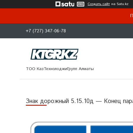
Создать сайт
на Satu.kz
П
+7 (727) 347-06-78
ТОО КазТехнолоджиГрупп Алматы
Знак дорожный 5.15.10д — Конец пар