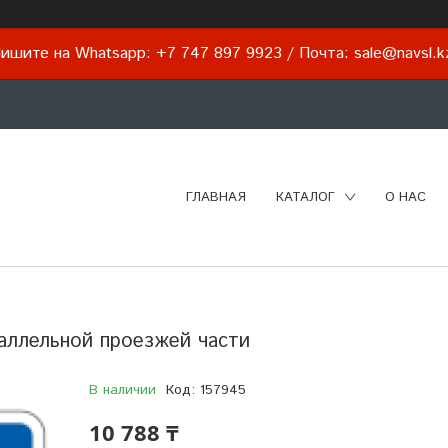
ишите на Whatsapp: +7 747 897 9923 / Почта: sale@navsl.
ГЛАВНАЯ
КАТАЛОГ
О НАС
аллельной проезжей части
В наличии
Код:
157945
10 788 ₸