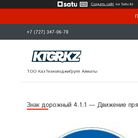
Создать сайт
на Satu.kz
П
+7 (727) 347-06-78
ТОО КазТехнолоджиГрупп Алматы
Знак дорожный 4.1.1 — Движение пр