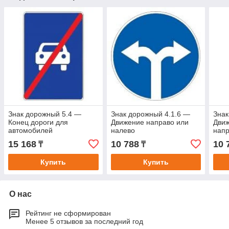
Знак дорожный 5.4 —
Знак дорожный 4.1.6 —
Знак
Конец дороги для
Движение направо или
Дви
автомобилей
налево
нап
15 168
10 788
10 
₸
₸
Купить
Купить
О нас
Рейтинг не сформирован
Менее 5 отзывов за последний год