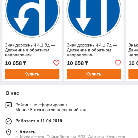
Знак дорожный 4.1.8д —
Знак дорожный 4.1.7д —
Знак
Движение в обратном
Движение в обратном
Движ
направлении
направлении
нал
10 658
10 658
10 
₸
₸
Купить
Купить
О нас
Рейтинг не сформирован
Менее 5 отзывов за последний год
Работает с 11.04.2019
г. Алматы
с. Мухаметжан Туймебаев, уч. 558, Алматы, Казахстан