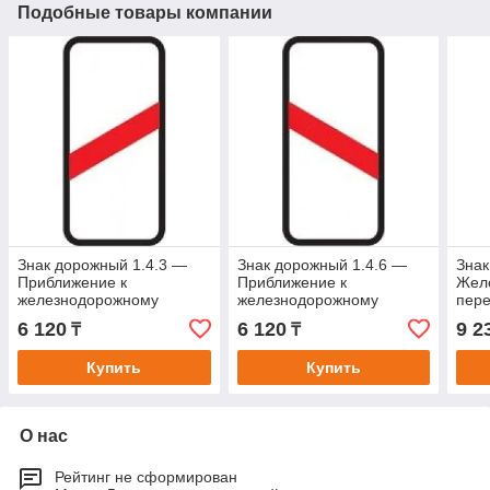
Подобные товары компании
Знак дорожный 1.4.3 —
Знак дорожный 1.4.6 —
Знак
Приближение к
Приближение к
Жел
железнодорожному
железнодорожному
пере
переезду
переезду
6 120
6 120
9 2
₸
₸
Купить
Купить
О нас
Рейтинг не сформирован