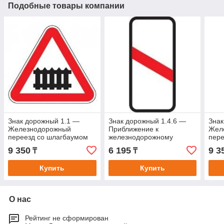
Подобные товары компании
Знак дорожный 1.1 —
Знак дорожный 1.4.6 —
Знак
Железнодорожный
Приближение к
Жел
переезд со шлагбаумом
железнодорожному
пере
переезду
9 350
6 195
9 3
₸
₸
Купить
Купить
О нас
Рейтинг не сформирован