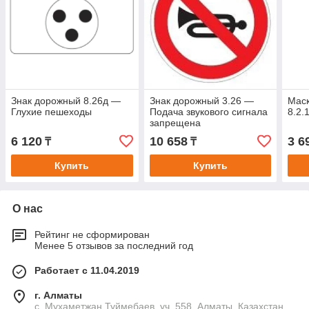
Знак дорожный 8.26д —
Знак дорожный 3.26 —
Маск
Глухие пешеходы
Подача звукового сигнала
8.2.
запрещена
6 120
10 658
3 6
₸
₸
Купить
Купить
О нас
Рейтинг не сформирован
Менее 5 отзывов за последний год
Работает с 11.04.2019
г. Алматы
с. Мухаметжан Туймебаев, уч. 558, Алматы, Казахстан