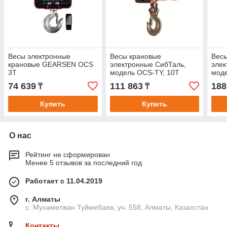
Весы электронные
Весы крановые
Вес
крановые GEARSEN OCS
электронные СибТаль,
элек
3T
модель OCS-TY, 10Т
моде
74 639
111 863
188
₸
₸
Купить
Купить
О нас
Рейтинг не сформирован
Менее 5 отзывов за последний год
Работает с 11.04.2019
г. Алматы
с. Мухаметжан Туймебаев, уч. 558, Алматы, Казахстан
Контакты