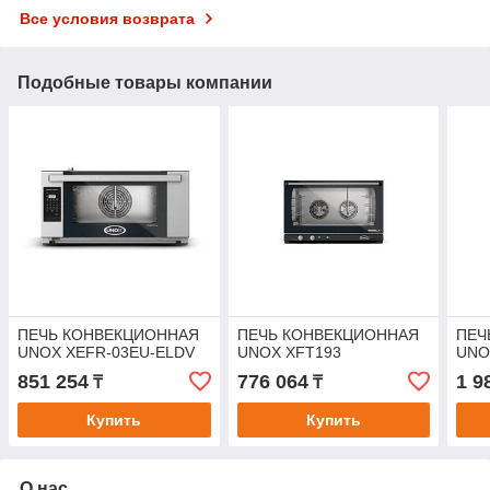
Все условия возврата
Подобные товары компании
ПЕЧЬ КОНВЕКЦИОННАЯ
ПЕЧЬ КОНВЕКЦИОННАЯ
ПЕЧ
UNOX XEFR-03EU-ELDV
UNOX XFT193
UNO
851 254
776 064
1 9
₸
₸
Купить
Купить
О нас