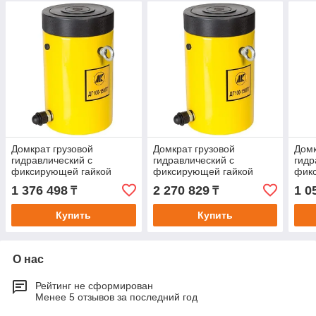
Домкрат грузовой
Домкрат грузовой
Домк
гидравлический с
гидравлический с
гидр
фиксирующей гайкой
фиксирующей гайкой
фик
ДГ300-200ПГ
ДГ400-300ПГ
ДГ2
1 376 498
2 270 829
1 0
₸
₸
Купить
Купить
О нас
Рейтинг не сформирован
Менее 5 отзывов за последний год