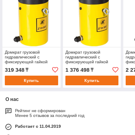
Домкрат грузовой
Домкрат грузовой
Домк
гидравлический с
гидравлический с
гидр
фиксирующей гайкой
фиксирующей гайкой
фик
ДГ30-300ПГ
ДГ300-200ПГ
ДГ4
319 348
1 376 498
2 2
₸
₸
Купить
Купить
О нас
Рейтинг не сформирован
Менее 5 отзывов за последний год
Работает с 11.04.2019