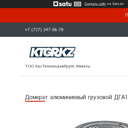
Создать сайт
на Satu.kz
П
+7 (727) 347-06-78
ТОО КазТехнолоджиГрупп Алматы
Домкрат алюминиевый грузовой ДГА1