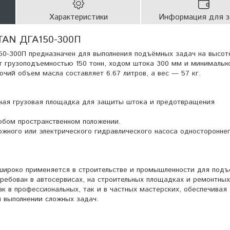
Характеристики
Информация для з
TAN ДГА150-300П
50-300П предназначен для выполнения подъёмных задач на высот
т грузоподъемностью 150 тонн, ходом штока 300 мм и минимальн
чий объем масла составляет 6.67 литров, а вес — 57 кг.
ная грузовая площадка для защиты штока и предотвращения
юбом пространственном положении.
ножного или электрического гидравлического насоса односторонне
широко применяется в строительстве и промышленности для под
требован в автосервисах, на строительных площадках и ремонтных
к в профессиональных, так и в частных мастерских, обеспечивая
и выполнении сложных задач.