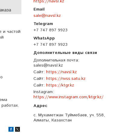
https://navsl.kz
аказа
sale@navsl.kz
+7 747 897 9923
е и частой
ой
+7 747 897 9923
Дополнительная почта
sales@navsl.kz
Сайт
https://navsl.kz
го
Сайт
https://nvss.satu.kz
Сайт
https://ktgr.kz
Instagram
https://www.instagram.com/ktgr.kz/
ъема
 работах.
с. Мухаметжан Туймебаев, уч. 558,
Алматы, Казахстан