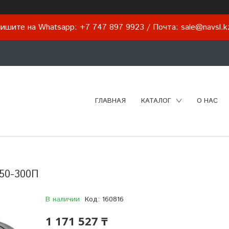
ишите на Whatsapp: +7 747 897 9923 / Почта: sale@navsl.
ГЛАВНАЯ
КАТАЛОГ
О НАС
50-300П
В наличии
Код:
160816
1 171 527 ₸