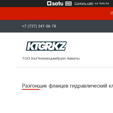
Создать сайт
на Satu.kz
П
+7 (727) 347-06-78
ТОО КазТехнолоджиГрупп Алматы
Разгонщик фланцев гидравлический 