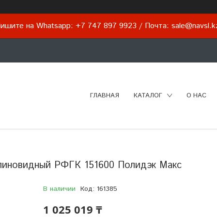
ишите на Whatsapp: +7 747 897 9923 / Почта: sale@navsl.
ГЛАВНАЯ
КАТАЛОГ
О НАС
клиновидный РФГК 151600 Полидэк Макс
В наличии
Код:
161385
1 025 019 ₸