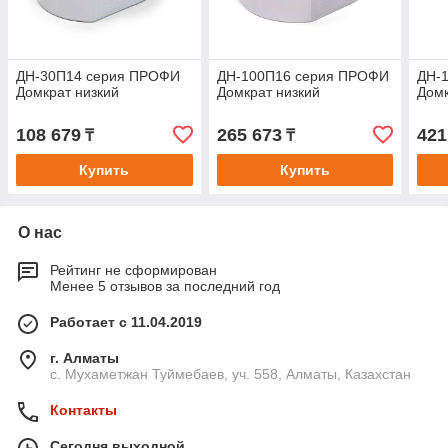
ДН-30П14 серия ПРОФИ
ДН-100П16 серия ПРОФИ
ДН-
Домкрат низкий
Домкрат низкий
Домк
108 679
265 673
421
₸
₸
Купить
Купить
О нас
Рейтинг не сформирован
Менее 5 отзывов за последний год
Работает с 11.04.2019
г. Алматы
с. Мухаметжан Туймебаев, уч. 558, Алматы, Казахстан
Контакты
Сегодня выходной