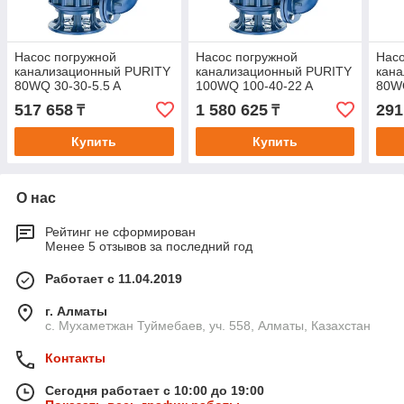
Насос погружной
Насос погружной
Насо
канализационный PURITY
канализационный PURITY
кан
80WQ 30-30-5.5 A
100WQ 100-40-22 A
80W
517 658
1 580 625
291
₸
₸
Купить
Купить
О нас
Рейтинг не сформирован
Менее 5 отзывов за последний год
Работает с 11.04.2019
г. Алматы
с. Мухаметжан Туймебаев, уч. 558, Алматы, Казахстан
Контакты
Сегодня работает с 10:00 до 19:00