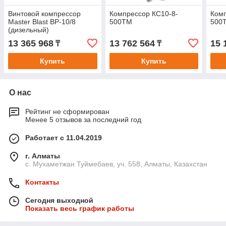
Винтовой компрессор
Компрессор КС10-8-
Комп
Master Blast BP-10/8
500ТМ
500
(дизельный)
13 365 968
13 762 564
15 
₸
₸
Купить
Купить
О нас
Рейтинг не сформирован
Менее 5 отзывов за последний год
Работает с 11.04.2019
г. Алматы
с. Мухаметжан Туймебаев, уч. 558, Алматы, Казахстан
Контакты
Сегодня выходной
Показать весь график работы