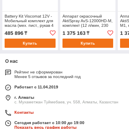
Battery Kit Viscomat 12V -
Аппарат окрасочный
Аппа
Мобильный комплект для
AktiSpray AvS-12000HD-M,
Akti
масла (мех. пист., рукав 4
комплект (12 л/мин, 230
M1, 
м), 10 л/мин
бар, 4 кВт, 220 В)
230 
485 896
1 375 163
1 3
₸
₸
Купить
Купить
О нас
Рейтинг не сформирован
Менее 5 отзывов за последний год
Работает с 11.04.2019
г. Алматы
с. Мухаметжан Туймебаев, уч. 558, Алматы, Казахстан
Контакты
Сегодня работает с 10:00 до 19:00
Показать весь график работы