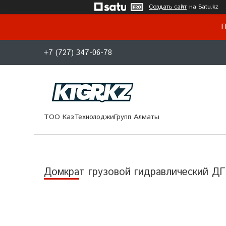
Создать сайт
на Satu.kz
П
+7 (727) 347-06-78
ТОО КазТехнолоджиГрупп Алматы
Домкрат грузовой гидравлический Д