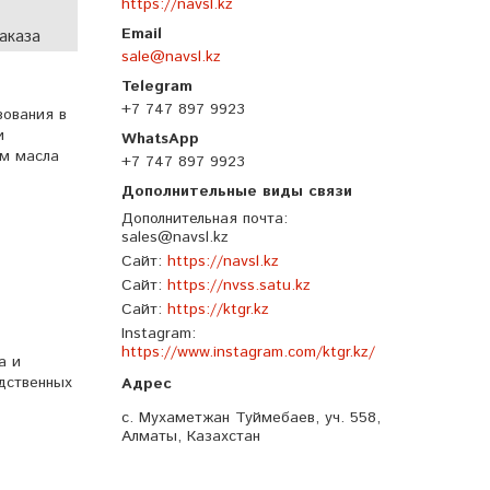
https://navsl.kz
аказа
sale@navsl.kz
+7 747 897 9923
зования в
и
ем масла
+7 747 897 9923
Дополнительная почта
sales@navsl.kz
Сайт
https://navsl.kz
Сайт
https://nvss.satu.kz
Сайт
https://ktgr.kz
Instagram
https://www.instagram.com/ktgr.kz/
а и
одственных
с. Мухаметжан Туймебаев, уч. 558,
Алматы, Казахстан