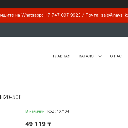
ишите на Whatsapp: +7 747 897 9923 / Почта: sale@navsl.
ГЛАВНАЯ
КАТАЛОГ
О НАС
ГН20-50П
В наличии
Код:
167104
49 119 ₸