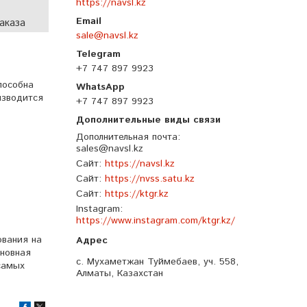
https://navsl.kz
аказа
sale@navsl.kz
+7 747 897 9923
пособна
изводится
+7 747 897 9923
Дополнительная почта
sales@navsl.kz
Сайт
https://navsl.kz
Сайт
https://nvss.satu.kz
Сайт
https://ktgr.kz
Instagram
https://www.instagram.com/ktgr.kz/
ования на
сновная
с. Мухаметжан Туймебаев, уч. 558,
самых
Алматы, Казахстан