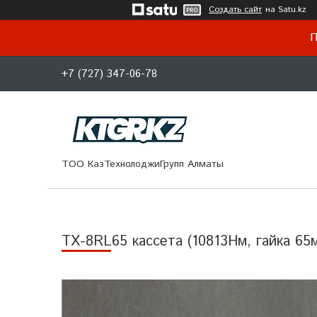
Создать сайт
на Satu.kz
П
+7 (727) 347-06-78
ТОО КазТехнолоджиГрупп Алматы
TX-8RL65 кассета (10813Нм, гайка 65