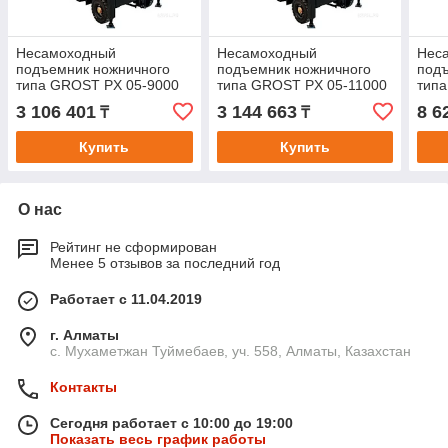
Несамоходный
Несамоходный
Нес
подъемник ножничного
подъемник ножничного
под
типа GROST PX 05-9000
типа GROST PX 05-11000
типа
AC 380
AC 380
(acc
3 106 401
3 144 663
8 6
₸
₸
Купить
Купить
О нас
Рейтинг не сформирован
Менее 5 отзывов за последний год
Работает с 11.04.2019
г. Алматы
с. Мухаметжан Туймебаев, уч. 558, Алматы, Казахстан
Контакты
Сегодня работает с 10:00 до 19:00
Показать весь график работы