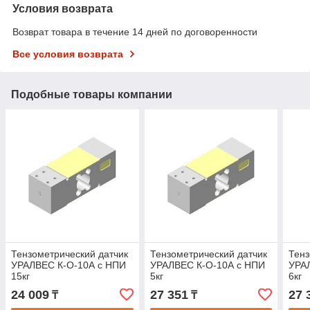
Условия возврата
Возврат товара в течение 14 дней по договоренности
Все условия возврата
Подобные товары компании
Тензометрический датчик
Тензометрический датчик
Тенз
УРАЛВЕС К-О-10А с НПИ
УРАЛВЕС К-О-10А с НПИ
УРА
15кг
5кг
6кг
24 009
27 351
27 
₸
₸