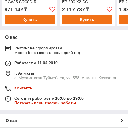
GGW 5.0/200D-R
EP 200 X2 DC
EP 2
971 142
2 117 737
1 8
₸
₸
Купить
Купить
О нас
Рейтинг не сформирован
Менее 5 отзывов за последний год
Работает с 11.04.2019
г. Алматы
с. Мухаметжан Туймебаев, уч. 558, Алматы, Казахстан
Контакты
Сегодня работает с 10:00 до 19:00
Показать весь график работы
О нас