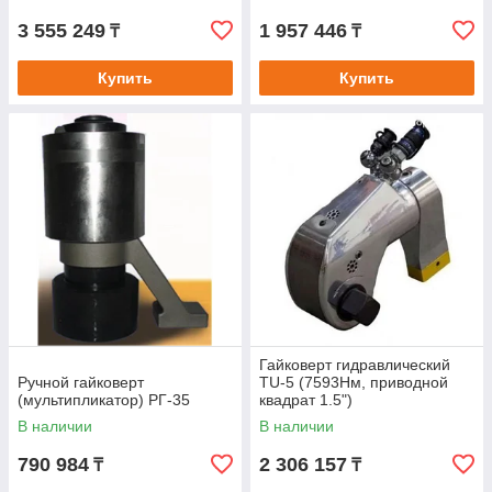
3 555 249
1 957 446
₸
₸
Купить
Купить
Гайковерт гидравлический
Ручной гайковерт
TU-5 (7593Нм, приводной
(мультипликатор) РГ-35
квадрат 1.5")
В наличии
В наличии
790 984
2 306 157
₸
₸