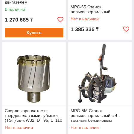
двигателем
МРС-65 Станок
В наличии
рельсосверлильный
Нет в наличии
1 270 685
₸
1 385 336
₸
Купить
Сверло корончатое с
МРС-БМ Станок
твердосплавными зубьями
рельсосверлильный с 4-
(TST) хв-к W32, D= 95, L=110
тактным бензиновым
двигателем.
Нет в наличии
Нет в наличии